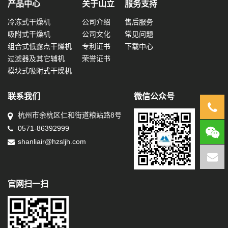
产品中心
关于山立
服务支持
冷冻式干燥机
公司介绍
售后服务
吸附式干燥机
公司文化
常见问题
组合式低露点干燥机
专利证书
下载中心
过滤器及其它辅机
荣誉证书
模块式吸附式干燥机
联系我们
微信公众号
0571
杭州市余杭区仁和街道粮站路8号
0571-86392999
8639
shanliair@hzsljh.com
官网扫一扫