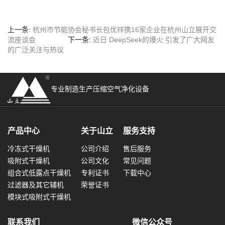
上一条:
杭州市节能协会秘书长包优祥携16家企业在杭州山立展开交
流座谈会
下一条:
近日 DeepSeek的爆火 引发了广大网友
的广泛关注与热议
专业制造生产压缩空气净化设备
产品中心
关于山立
服务支持
冷冻式干燥机
公司介绍
售后服务
吸附式干燥机
公司文化
常见问题
组合式低露点干燥机
专利证书
下载中心
过滤器及其它辅机
荣誉证书
模块式吸附式干燥机
联系我们
微信公众号